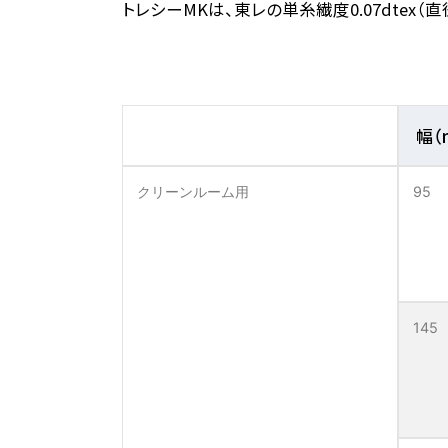
トレシーMKは、東レの単糸繊度0.07dte
幅（
クリーンルーム用
95
145