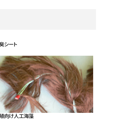
臭シート
殖向け人工海藻