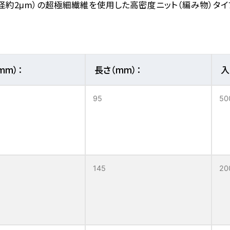
x（直径約2μm）の超極細繊維を使用した高密度ニット（編み物）タ
mm）：
長さ（mm）：
入
95
50
145
20