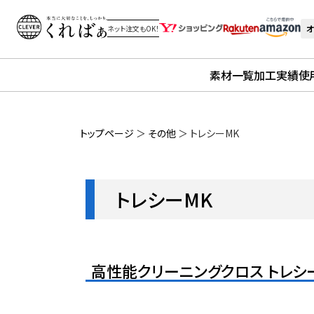
オ
ネット注文もOK！
素材一覧
加工実績
使
トップページ
＞
その他
＞
トレシーMK
トレシーMK
高性能クリーニングクロス トレシ