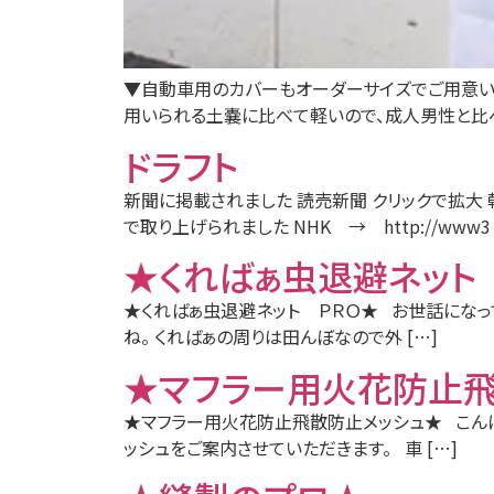
▼自動車用のカバーもオーダーサイズでご用意いた
用いられる土嚢に比べて軽いので、成人男性と比べ
ドラフト
新聞に掲載されました 読売新聞 クリックで拡大 
で取り上げられました NHK → http://www3 
★くればぁ虫退避ネット
★くればぁ虫退避ネット ＰＲＯ★ お世話になっ
ね。 くればぁの周りは田んぼなので外 […]
★マフラー用火花防止飛
★マフラー用火花防止飛散防止メッシュ★ こんに
ッシュをご案内させていただきます。 車 […]