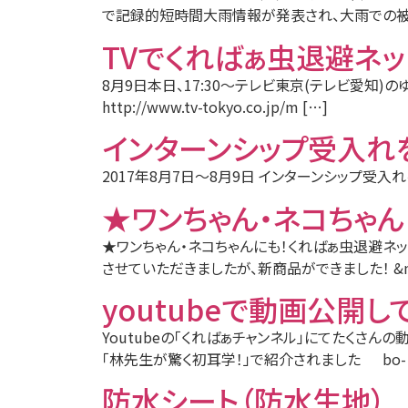
で記録的短時間大雨情報が発表され、大雨での被害
TVでくればぁ虫退避ネッ
8月9日本日、17:30〜テレビ東京(テレビ愛知
http://www.tv-tokyo.co.jp/m […]
インターンシップ受入れ
2017年8月7日～8月9日 インターンシップ受
★ワンちゃん・ネコちゃん
★ワンちゃん・ネコちゃんにも！くればぁ虫退避ネッ
させていただきましたが、新商品ができました！ &nb
youtubeで動画公開し
Youtubeの「くればぁチャンネル」にてたくさ
「林先生が驚く初耳学！」で紹介されました bo- 
防水シート（防水生地）