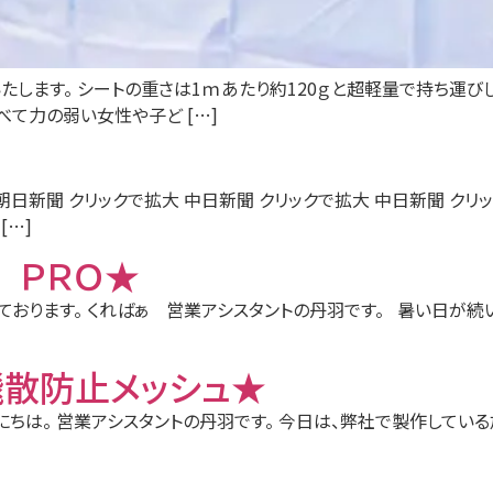
します。 シートの重さは1ｍあたり約120ｇと超軽量で持ち運び
て力の弱い女性や子ど […]
朝日新聞 クリックで拡大 中日新聞 クリックで拡大 中日新聞 クリ
[…]
 ＰＲＯ★
ております。 くればぁ 営業アシスタントの丹羽です。 暑い日が続
散防止メッシュ★
ちは。 営業アシスタントの丹羽です。 今日は、弊社で製作してい