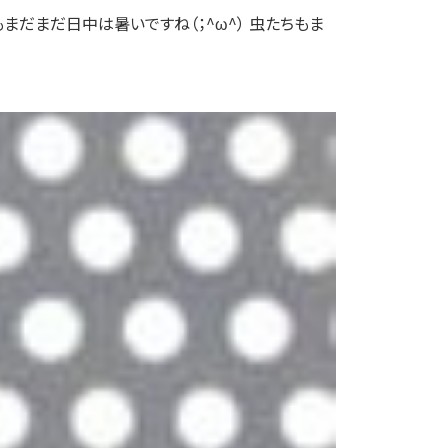
まだまだ日中は暑いですね（；^ω^） 虫たちもま